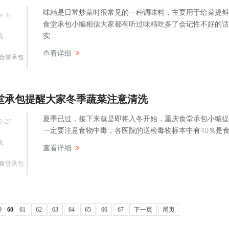
味精是日常炒菜时很常见的一种调味料，主要用于给菜提鲜
9-30
食堂承包小编相信大家都有听过味精吃多了会记性不好的话
实...
讯
查看详细
食堂承包
堂承包提醒大家冬季蔬菜注意清洗
夏季已过，接下来就是即将入冬开始，重庆食堂承包小编提
9-29
一定要注意食物中毒，各医院的送检毒物标本中有40％是食物.
讯
查看详细
食堂承包
9
60
61
62
63
64
65
66
67
下一页
尾页